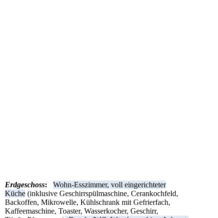
Ferienhaus Seeschwalbe: Infrarotsauna.
Ferienhaus Seeschwalbe: erstes Schlafzimmer mit TV im
Obergeschoss.
Ferienhaus Seeschwalbe: zweites Schlafzimmer mit TV im
Obergeschoss.
Ferienhaus Seeschwalbe: drittes Schlafzimmer im Obergeschoss.
Ferienhaus Seeschwalbe: zweites Badezimmer im
Obergeschoss.
Ferienhaus Seeschwalbe: viertes Schlafzimmer im
Dachgeschoss.
Erdgeschoss
:
Wohn-Esszimmer, voll eingerichteter
Küche
(inklusive Geschirrspülmaschine, Cerankochfeld,
Backoffen, Mikrowelle, Kühlschrank mit Gefrierfach,
Kaffeemaschine, Toaster, Wasserkocher, Geschirr,