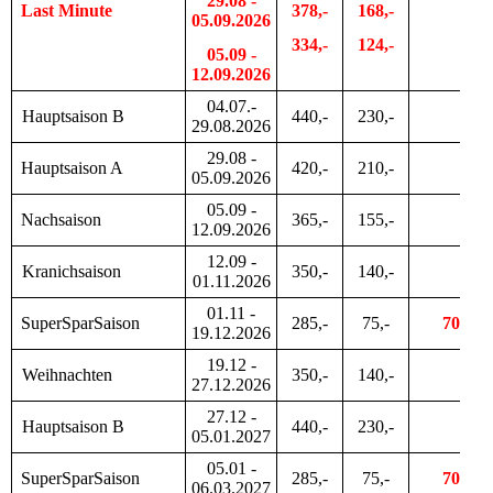
29.08 -
Last Minute
378,-
168,-
05.09.2026
334,-
124,-
05.09 -
12.09.2026
04.07.-
Hauptsaison B
440,-
230,-
29.08.2026
29.08 -
Hauptsaison A
420,-
210,-
05.09.2026
05.09 -
Nachsaison
365,-
155,-
12.09.2026
12.09 -
Kranichsaison
350,-
140,-
01.11.2026
01.11 -
SuperSparSaison
285,-
75,-
700,-
19.12.2026
19.12 -
Weihnachten
350,-
140,-
27.12.2026
27.12 -
Hauptsaison B
440,-
230,-
05.01.2027
05.01 -
SuperSparSaison
285,-
75,-
700,-
06.03.2027