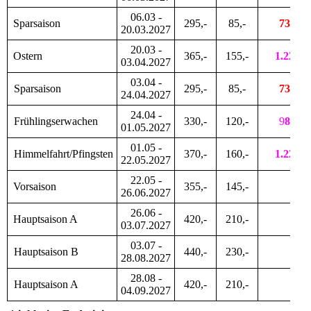
06.03 -
Sparsaison
295,-
85,-
735,-
20.03.2027
20.03 -
Ostern
365,-
155,-
1.225,-
03.04.2027
03.04 -
Sparsaison
295,-
85,-
735,-
24.04.2027
24.04 -
Frühlingserwachen
330,-
120,-
9
80,-
01.05.2027
01.05 -
Himmelfahrt/Pfingsten
370,-
160,-
1.225,-
22.05.2027
22.05 -
Vorsaison
355,-
145,-
26.06.2027
26.06 -
Hauptsaison A
420,-
210,-
03.07.2027
03.07 -
Hauptsaison B
440,-
230,-
28.08.2027
28.08 -
Hauptsaison A
420,-
210,-
04.09.2027